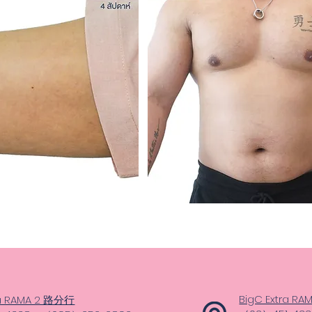
BigC Extra R
ra RAMA 2 路分行