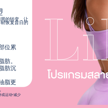
塑
四周的转变，让
身材恢复昔日的
。
部位累
脂肪。
脂肪沉
油脂更
。
或运动”减少