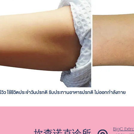
รีวิว ใช้ชีวิตประจำวันปรกติ รับประทานอาหารปรกติ ไม่ออกกำลังกาย
BigC Ext
坎查诺克诊所