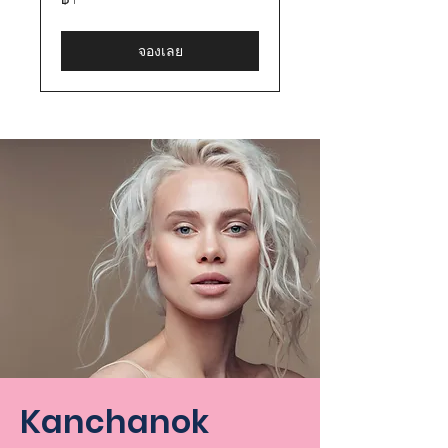
บาท
ไทย
จองเลย
Kanchanok