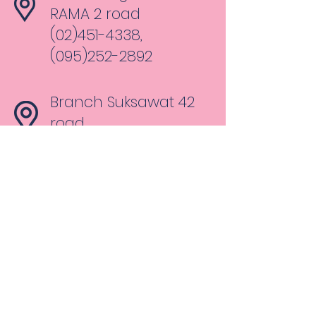
RAMA 2 road
(02)451-4338,
(095)252-2892
Branch Suksawat 42
road
(02)874-4968,
(095)529-3517
Branch Petchburi
Province
(032)400-403,
(099)098-4646
Branch BigC Extra
Petchkasem